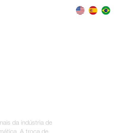
025
SO!
nais da indústria de
mática. A troca de