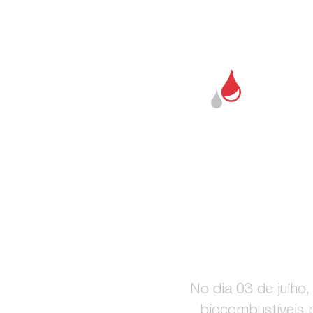
TE
UM
No dia 03 de julho,
biocombustíveis p