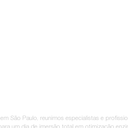
OBRIGADO POR TORNAR O
CHTALK 2
 SUCES
 em São Paulo, reunimos especialistas e profissio
ara um dia de imersão total em otimização enzi